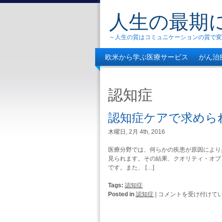
人生の最期
～人生の質はコミュニケーションの質で変
欧米から学ぶ医療サービス
がん治
自分の幸せは自分で決める
認知症
認知症ケアで求めら
木曜日, 2月 4th, 2016
医療分野では、何らかの疾患が原因により
見られます。その結果、クオリティ・オブ
です。また、 […]
Tags:
認知症
認
Posted in
認知症
|
コメントを受け付けて
知
症
ケ