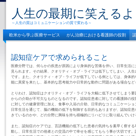
人生の最期に笑えるよ
～人生の質はコミュニケーションの質で変わる～
欧米から学ぶ医療サービス
がん治療における看護師の役割
自分の幸せは自分で決める
認知症ケアで求められること
医療分野では、何らかの疾患が原因により身体的な苦痛を伴い、日常生活に
見られます。その結果、クオリティ・オブ・ライフは低下してしまい、人生
です。また、クオリティ・オブ・ライフが低下している例としては、身体的
能に異変を来たし、基本的な思考能力や日常的な動作に問題がある場合など
とりわけ、認知症はクオリティ・オブ・ライフを大幅に低下させてしまう要
からの介助が不可欠なものとなるのです。認知症患者に対しての看護師の役
に対しての健康管理に加え、食事や入浴の介助、日常的なコミュ二ケーショ
日常生活を通じて、脳の機能の低下を制御する目的もありますが、認知症患
きているのかや、どの分野に興味を持ち積極的にリハビリに取り組んでいけ
また、認知症のケアでは、言語機能の低下した患者の気持ちを素早く察する
動し、日常生活での他者との交流の中で幸せを感じてもらう事が大切です。