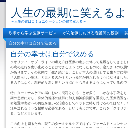
人生の最期に笑えるよ
～人生の質はコミュニケーションの質で変わる～
欧米から学ぶ医療サービス
がん治療における看護師の役割
自分の幸せは自分で決める
自分の幸せは自分で決める
クオリティ・オブ・ライフの考え方は医療の進歩に伴って発展をしてきまし
の病の進行を食い止めることはできるようになったものの、寝たきりの状態
があります。その状態で「生き続ける」ことが本人の理想とする生き方に即
「人間らしい生活」と言えるのか？という疑問が持たれるようになりました。
るのではなく、精神的な満足度という点からも考えるようになっているので
特にターミナルケアの場において問題となることが多く、いかなる手段をも
期の患者に対し、身体的苦痛の緩和に加え精神的側面を重視した医療措置を
命処置や患者への負担を強いる治療をしてベッドに縛り付けるのではなく、
活を送れるような援助が必要である、という考え方です。これを「クオリテ
る」などと言います。
この向上を図るため、現在のターミナルケアではインフォームド・コンセン