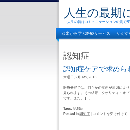
人生の最期
～人生の質はコミュニケーションの質で変
欧米から学ぶ医療サービス
がん治
自分の幸せは自分で決める
認知症
認知症ケアで求めら
木曜日, 2月 4th, 2016
医療分野では、何らかの疾患が原因により
見られます。その結果、クオリティ・オブ
です。また、 […]
Tags:
認知症
認
Posted in
認知症
|
コメントを受け付けて
知
症
ケ